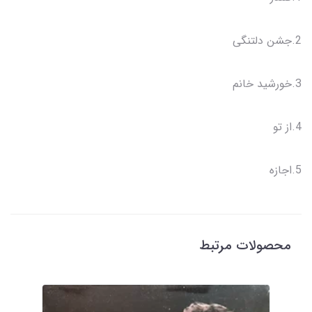
2.جشن دلتنگی
3.خورشید خانم
4.از تو
5.اجازه
محصولات مرتبط