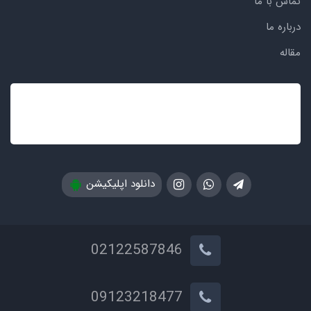
تماس با ما
درباره ما
مقاله
دانلود اپلیکیشن
02122587846
09123218477