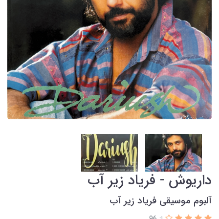
داریوش - فریاد زیر آب
آلبوم موسیقی فریاد زیر آب
از 96