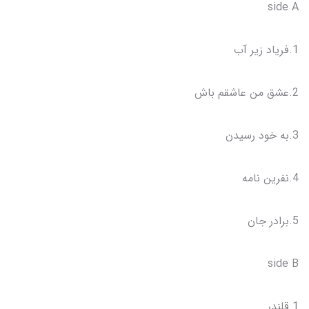
side A
1.فریاد زیر آب
2.عشق من عاشقم باش
3.به خود رسیدن
4.نفرین نامه
5.برادر جان
side B
1.قلندر