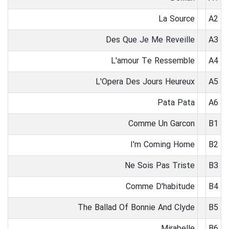
La Source
A2
Des Que Je Me Reveille
A3
L'amour Te Ressemble
A4
L'Opera Des Jours Heureux
A5
Pata Pata
A6
Comme Un Garcon
B1
I'm Coming Home
B2
Ne Sois Pas Triste
B3
Comme D'habitude
B4
The Ballad Of Bonnie And Clyde
B5
Mirabelle
B6