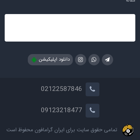
مقاله
دانلود اپلیکیشن
02122587846
09123218477
تمامی حقوق سایت برای ایران گرامافون محفوظ است