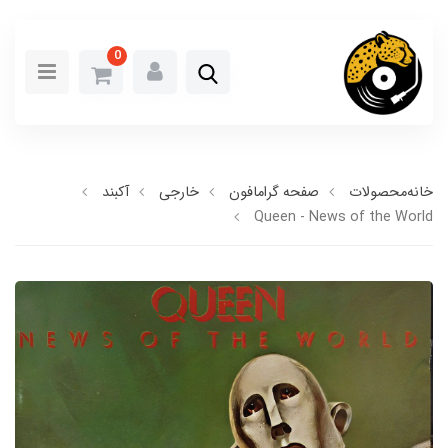
0
خانه
محصولات
صفحه گرامافون
خارجی
آکبند
Queen - News of the World