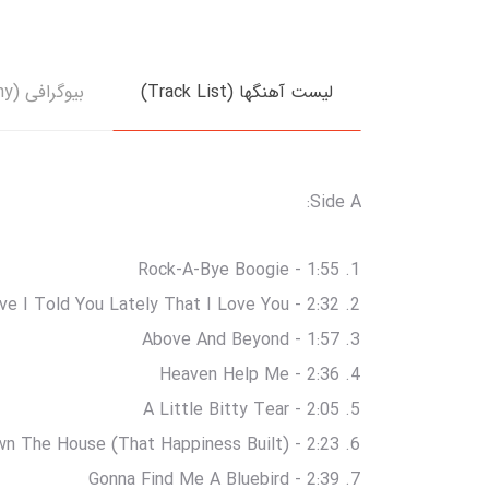
لیست آهنگها (Track List)
بیوگرافی (Biography)
Side A:
Rock-A-Bye Boogie - 1:55
ve I Told You Lately That I Love You - 2:32
Above And Beyond - 1:57
Heaven Help Me - 2:36
A Little Bitty Tear - 2:05
wn The House (That Happiness Built) - 2:23
Gonna Find Me A Bluebird - 2:39