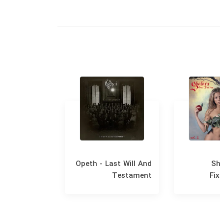
 The Miracle
Opeth - Last Will And
Sh
Testament
Fix