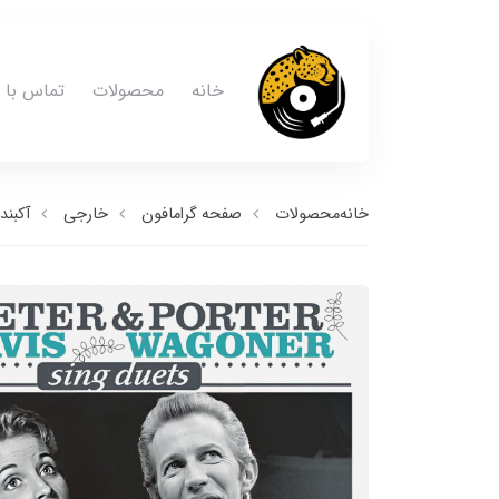
خانه
محصولات
تماس با م
خانه
محصولات
صفحه گرامافون
خارجی
آکبند