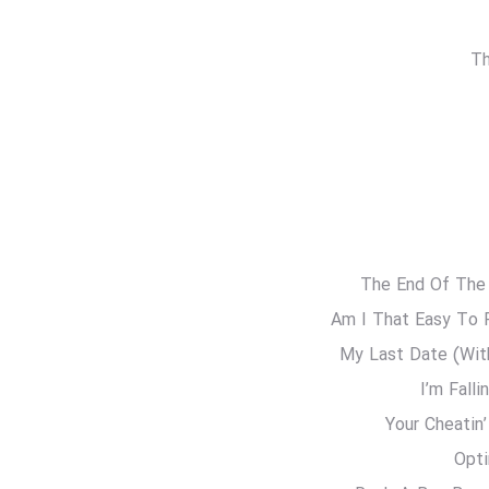
Th
The End Of The 
Am I That Easy To F
My Last Date (With
I’m Fall
Your Cheatin’
Opti