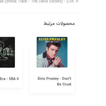
e (Bonus Track - The Davis Sisters) - 2:34
محصولات مرتبط
Elvis Presley - Don't
Era - ERA II
Fran
Be Cruel
Christm