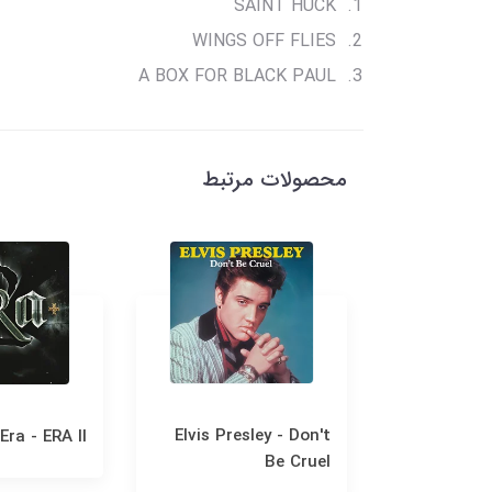
SAINT HUCK
WINGS OFF FLIES
A BOX FOR BLACK PAUL
محصولات مرتبط
Elvis Presley - Don't
Era - ERA II
Fran
Be Cruel
Christm