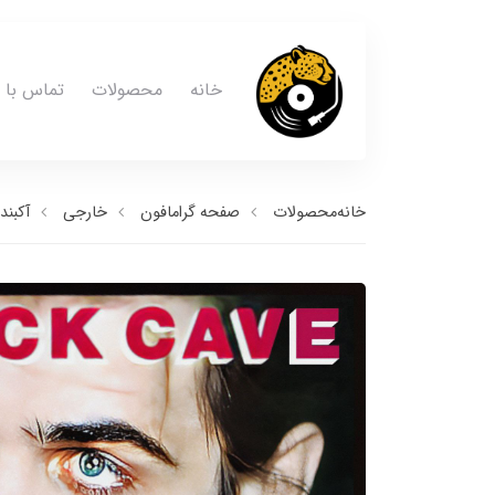
خانه
محصولات
تماس با م
خانه
محصولات
صفحه گرامافون
خارجی
آکبند