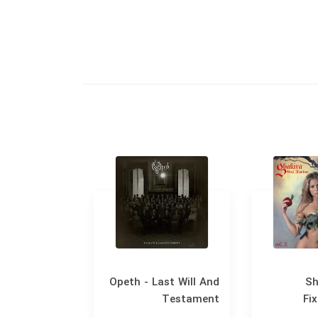
 The Miracle
Opeth - Last Will And
Sh
Testament
Fix