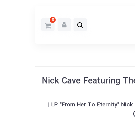
0
Nick Cave Featuring Th
خرید وینیل LP "From Her To Eternity" Nick Cave and the Bad Seeds |