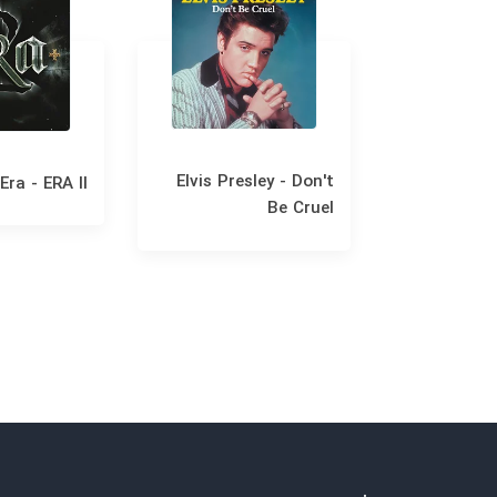
Elvis Presley - Don't
Era - ERA II
Fran
Be Cruel
Christm
.