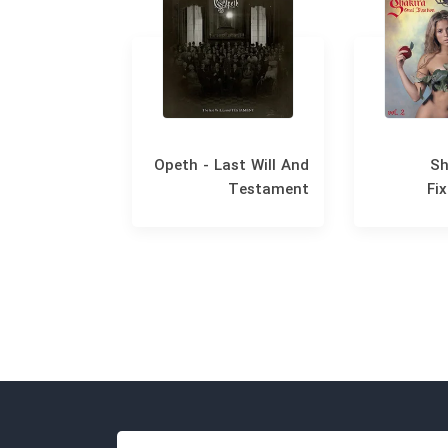
 The Miracle
Opeth - Last Will And
Sh
Testament
Fix