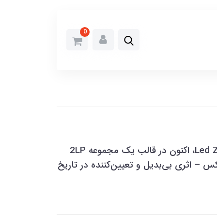
0
آلبوم "II" از گروه راک افسانه‌ای Led Zeppelin، اکنون در قالب یک مجموعه 2LP
دلوکس – اثری بی‌بدیل و تعیین‌کننده در تاریخ