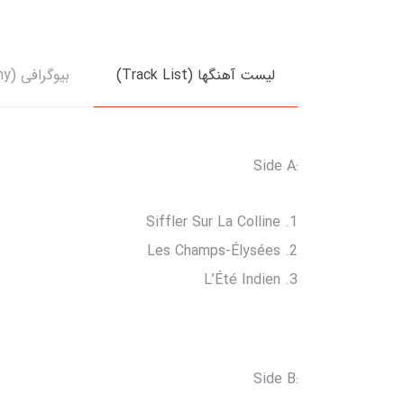
لیست آهنگها (Track List)
بیوگرافی (Biography)
:Side A
Siffler Sur La Colline
Les Champs-Élysées
L’Été Indien
:Side B