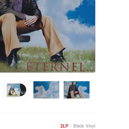
2LP
- Black Vinyl