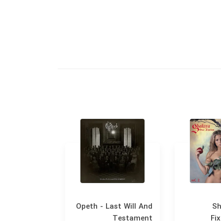
 The Miracle
Opeth - Last Will And
Sh
Testament
Fix