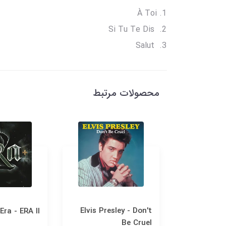
À Toi
Si Tu Te Dis
Salut
محصولات مرتبط
Elvis Presley - Don't
Era - ERA II
Fran
Be Cruel
Christm