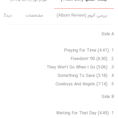
بررسی آلبوم (Album Review)
مشخصات
دیدگاه‌
Side A:
Praying For Time (4:41)
Freedom! '90 (6:30)
They Won't Go When I Go (5:06)
Something To Save (3:18)
Cowboys And Angels (7:14)
Side B:
Waiting For That Day (4:49)