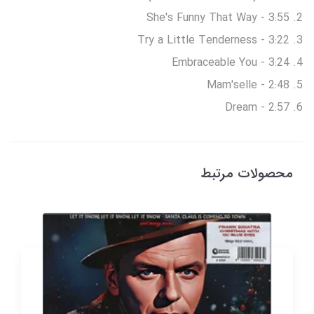
She's Funny That Way - 3:55
Try a Little Tenderness - 3:22
Embraceable You - 3:24
Mam'selle - 2:48
Dream - 2:57
محصولات مرتبط